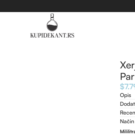
Xer
Pa
$
7.7
Opis
Dodat
Recenz
Način
Mililit