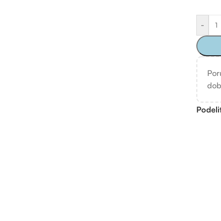
-
Por
dob
Podeli