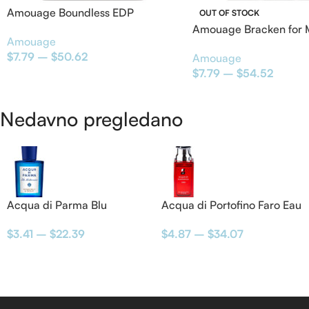
Amouage Boundless EDP
OUT OF STOCK
Amouage Bracken for
Amouage
$
7.79
–
$
50.62
Amouage
$
7.79
–
$
54.52
Nedavno pregledano
Acqua di Parma Blu
Acqua di Portofino Faro Eau
Mediterraneo – Mandorlo
de Toillete
$
3.41
–
$
22.39
$
4.87
–
$
34.07
di Sicilia Eau de Toillete