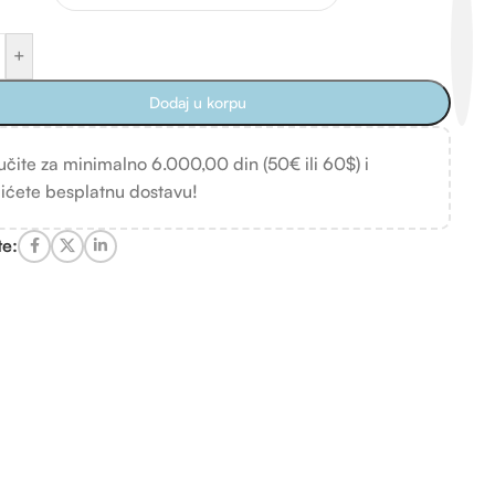
+
Dodaj u korpu
učite za minimalno 6.000,00 din (50€ ili 60$) i
ićete besplatnu dostavu!
te: