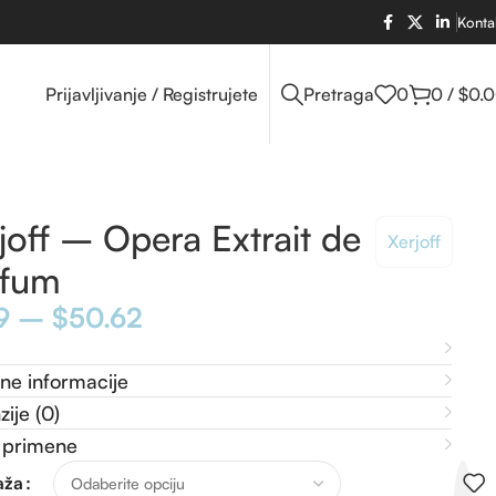
Konta
Prijavljivanje / Registrujete
Pretraga
0
0
/
$
0.
joff – Opera Extrait de
Xerjoff
rfum
9
–
$
50.62
ne informacije
ije (0)
 primene
raža