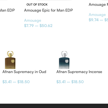
Amouage M
OUT OF STOCK
 Man EDP
Amouage Epic for Man EDP
Amouage
$
9.74
–
$
Amouage
$
7.79
–
$
50.62
Afnan Supremacy in Oud
Afnan Supremacy Incense
Eau de Parfum
Eau de Parfum
$
3.41
–
$
18.50
$
3.41
–
$
18.50