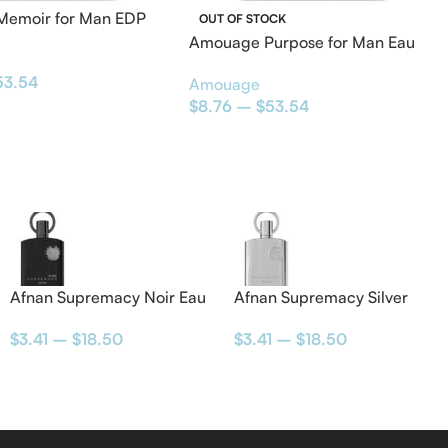
emoir for Man EDP
OUT OF STOCK
Amouage Purpose for Man Eau
de Parfum
53.54
Amouage
$
8.76
–
$
53.54
Afnan Supremacy Noir Eau
Afnan Supremacy Silver
de Parfum
Eau de Parfum
$
3.41
–
$
18.50
$
3.41
–
$
18.50