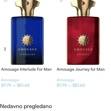
Amouage Interlude For Man
Amouage Journey for Man
EDP
Eau de Parfum
Amouage
Amouage
$
7.79
–
$
51.60
$
7.79
–
$
51.60
Odaberite opcije
Odaberite opcije
Nedavno pregledano