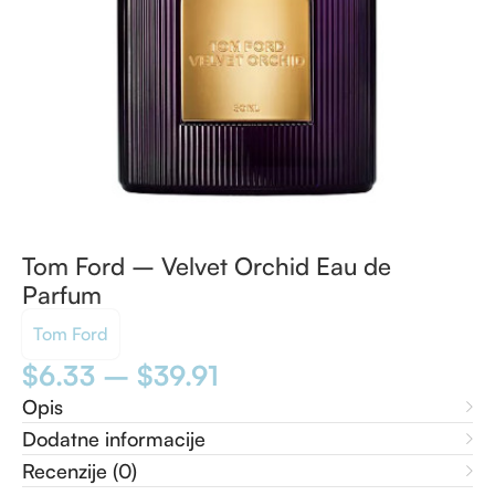
Tom Ford – Velvet Orchid Eau de
Parfum
Tom Ford
$
6.33
–
$
39.91
Opis
Dodatne informacije
Recenzije (0)