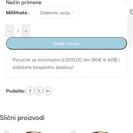
Način primene
Mililitraža
-
+
Dodaj u korpu
Poručite za minimalno 6.000,00 din (50€ ili 60$) i
dobićete besplatnu dostavu!
Podelite:
Slični proizvodi