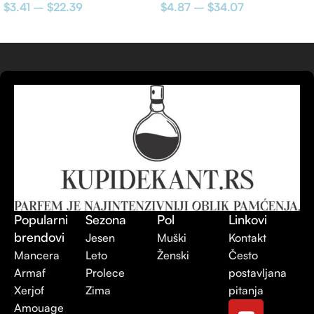
$
3.41
–
$
22.39
$
4.87
–
$
34.07
Sicilia Eau de Toillete
Popularni
Sezona
Pol
Linkovi
brendovi
Jesen
Muški
Kontakt
Mancera
Leto
Ženski
Često
Armaf
Prolece
postavljana
Xerjof
Zima
pitanja
Amouage