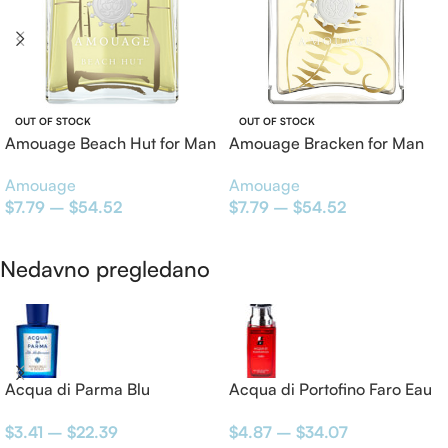
OUT OF STOCK
OUT OF STOCK
Amouage Beach Hut for Man
Amouage Bracken for Man
EDP
EDP
Amouage
Amouage
$
7.79
–
$
54.52
$
7.79
–
$
54.52
Odaberite opcije
Odaberite opcije
Nedavno pregledano
Acqua di Parma Blu
Acqua di Portofino Faro Eau
Mediterraneo – Mandorlo di
de Toillete
$
3.41
–
$
22.39
$
4.87
–
$
34.07
Sicilia Eau de Toillete