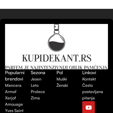
Popularni
Sezona
Pol
Linkovi
brendovi
Jesen
Muški
Kontakt
Mancera
Leto
Ženski
Često
Armaf
Prolece
postavljana
Xerjof
Zima
pitanja
Amouage
Yves Saint