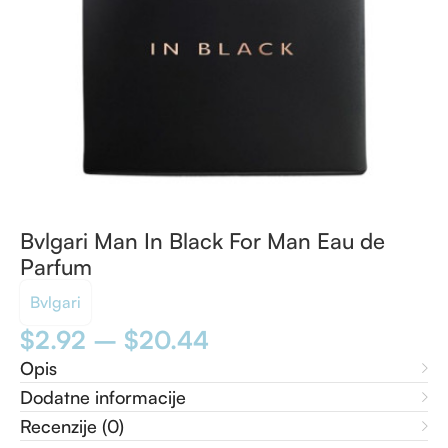
Bvlgari Man In Black For Man Eau de
Parfum
Bvlgari
$
2.92
–
$
20.44
Opis
Dodatne informacije
Recenzije (0)