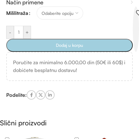
Način primene
Mililitraža
-
+
Dodaj u korpu
Poručite za minimalno 6.000,00 din (50€ ili 60$) i
dobićete besplatnu dostavu!
Podelite:
Slični proizvodi