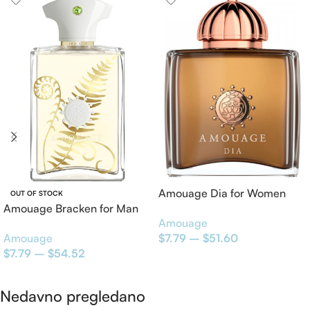
Amouage Dia for Women
OUT OF STOCK
Amouage Bracken for Man
EDP
Amouage
EDP
Amouage
$
7.79
–
$
51.60
$
7.79
–
$
54.52
Odaberite opcije
Odaberite opcije
Nedavno pregledano